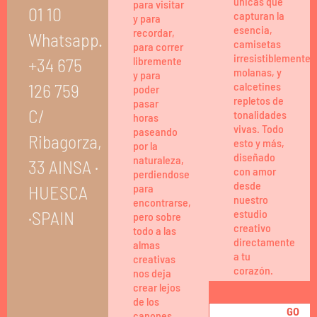
únicas que
para visitar
01 10
capturan la
y para
esencia,
recordar,
Whatsapp.
camisetas
para correr
irresistiblemente
+34 675
libremente
molanas, y
y para
126 759
calcetines
poder
repletos de
pasar
C/
tonalidades
horas
vivas. Todo
paseando
Ribagorza,
esto y más,
por la
diseñado
naturaleza,
33 AINSA ·
con amor
perdiendose
desde
HUESCA
para
nuestro
encontrarse,
·SPAIN
estudio
pero sobre
creativo
todo a las
directamente
almas
a tu
creativas
corazón.
nos deja
crear lejos
de los
GO
canones