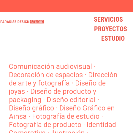
SERVICIOS
* VISITA NUESTRO LOVELY STORE * mucho diseño y mucho LOVE
¿BUSCAS UN DISEÑADOR? hola@paradisedesign.es
* VISITA NUESTRO LOVELY STORE * mucho diseño y mucho LOVE
¿BUSCAS UN DISEÑADOR? hola@paradisedesign.es
* VISITA NUESTRO LOVELY STORE * mucho diseño y mucho LOVE
¿BUSCAS UN DISEÑADOR? hola@paradisedesign.es
PROYECTOS
ESTUDIO
Comunicación audiovisual
·
Decoración de espacios
·
Dirección
de arte y fotografía
·
Diseño de
joyas
·
Diseño de producto y
packaging
·
Diseño editorial
·
Diseño gráfico
·
Diseño Gráfico en
Ainsa
·
Fotografía de estudio
·
Fotografía de producto
·
Identidad