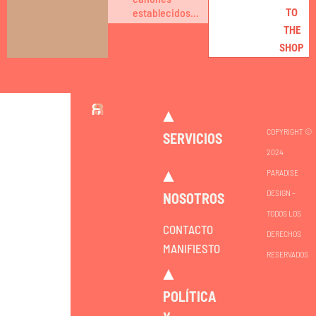
establecidos...
TO
THE
SHOP
COPYRIGHT ©
SERVICIOS
2024
PARADISE
DESIGN –
NOSOTROS
TODOS LOS
CONTACTO
DERECHOS
MANIFIESTO
RESERVADOS
POLÍTICA