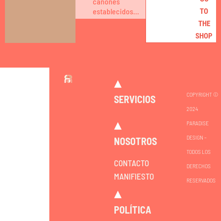
canones
establecidos...
TO
THE
SHOP
COPYRIGHT ©
SERVICIOS
2024
PARADISE
DESIGN –
NOSOTROS
TODOS LOS
CONTACTO
DERECHOS
MANIFIESTO
RESERVADOS
POLÍTICA