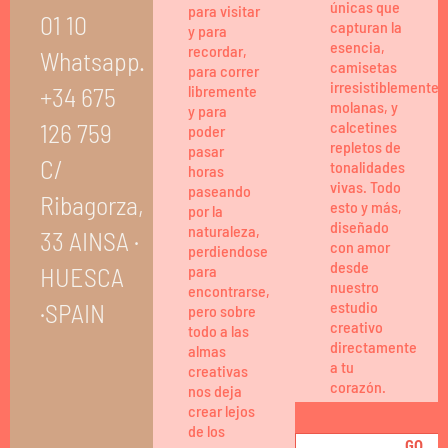
únicas que
para visitar
01 10
capturan la
y para
esencia,
recordar,
Whatsapp.
camisetas
para correr
irresistiblemente
+34 675
libremente
molanas, y
y para
126 759
calcetines
poder
repletos de
pasar
C/
tonalidades
horas
vivas. Todo
paseando
Ribagorza,
esto y más,
por la
diseñado
naturaleza,
33 AINSA ·
con amor
perdiendose
desde
HUESCA
para
nuestro
encontrarse,
·SPAIN
estudio
pero sobre
creativo
todo a las
directamente
almas
a tu
creativas
corazón.
nos deja
crear lejos
de los
GO