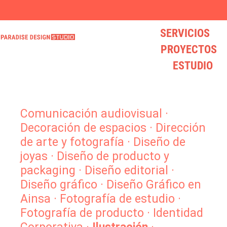
SERVICIOS
* VISITA NUESTRO LOVELY STORE * mucho diseño y mucho LOVE
¿BUSCAS UN DISEÑADOR? hola@paradisedesign.es
* VISITA NUESTRO LOVELY STORE * mucho diseño y mucho LOVE
¿BUSCAS UN DISEÑADOR? hola@paradisedesign.es
* VISITA NUESTRO LOVELY STORE * mucho diseño y mucho LOVE
¿BUSCAS UN DISEÑADOR? hola@paradisedesign.es
PROYECTOS
ESTUDIO
Comunicación audiovisual
·
Decoración de espacios
·
Dirección
de arte y fotografía
·
Diseño de
joyas
·
Diseño de producto y
packaging
·
Diseño editorial
·
Diseño gráfico
·
Diseño Gráfico en
Ainsa
·
Fotografía de estudio
·
Fotografía de producto
·
Identidad