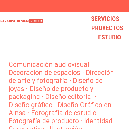
SERVICIOS
* VISITA NUESTRO LOVELY STORE * mucho diseño y mucho LOVE
¿BUSCAS UN DISEÑADOR? hola@paradisedesign.es
* VISITA NUESTRO LOVELY STORE * mucho diseño y mucho LOVE
¿BUSCAS UN DISEÑADOR? hola@paradisedesign.es
* VISITA NUESTRO LOVELY STORE * mucho diseño y mucho LOVE
¿BUSCAS UN DISEÑADOR? hola@paradisedesign.es
PROYECTOS
ESTUDIO
Comunicación audiovisual
·
Decoración de espacios
·
Dirección
de arte y fotografía
·
Diseño de
joyas
·
Diseño de producto y
packaging
·
Diseño editorial
·
Diseño gráfico
·
Diseño Gráfico en
Ainsa
·
Fotografía de estudio
·
Fotografía de producto
·
Identidad