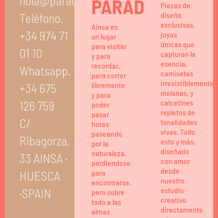
hola@paradisedesign.es
PARADISE
Piezas de
Teléfono.
diseño
exclusivas,
Ainsa es
+34 974 71
joyas
un lugar
únicas que
para visitar
01 10
capturan la
y para
esencia,
recordar,
Whatsapp.
camisetas
para correr
irresistiblemente
+34 675
libremente
molanas, y
y para
126 759
calcetines
poder
repletos de
pasar
C/
tonalidades
horas
vivas. Todo
paseando
Ribagorza,
esto y más,
por la
diseñado
naturaleza,
33 AINSA ·
con amor
perdiendose
desde
HUESCA
para
nuestro
encontrarse,
·SPAIN
estudio
pero sobre
creativo
todo a las
directamente
almas