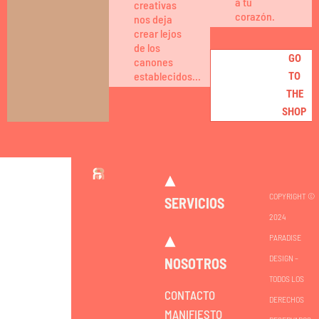
a tu
creativas
corazón.
nos deja
crear lejos
de los
GO
canones
establecidos...
TO
THE
SHOP
COPYRIGHT ©
SERVICIOS
2024
PARADISE
DESIGN –
NOSOTROS
TODOS LOS
CONTACTO
DERECHOS
MANIFIESTO