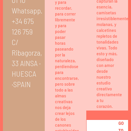
capturan la
y para
esencia,
recordar,
Whatsapp.
camisetas
para correr
irresistiblemente
+34 675
libremente
molanas, y
y para
126 759
calcetines
poder
repletos de
pasar
C/
tonalidades
horas
vivas. Todo
paseando
Ribagorza,
esto y más,
por la
diseñado
naturaleza,
33 AINSA ·
con amor
perdiendose
desde
HUESCA
para
nuestro
encontrarse,
·SPAIN
estudio
pero sobre
creativo
todo a las
directamente
almas
a tu
creativas
corazón.
nos deja
crear lejos
de los
GO
canones
establecidos...
TO