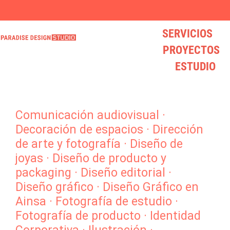
SERVICIOS
* VISITA NUESTRO LOVELY STORE * mucho diseño y mucho LOVE
¿BUSCAS UN DISEÑADOR? hola@paradisedesign.es
* VISITA NUESTRO LOVELY STORE * mucho diseño y mucho LOVE
¿BUSCAS UN DISEÑADOR? hola@paradisedesign.es
* VISITA NUESTRO LOVELY STORE * mucho diseño y mucho LOVE
¿BUSCAS UN DISEÑADOR? hola@paradisedesign.es
PROYECTOS
ESTUDIO
Comunicación audiovisual
·
Decoración de espacios
·
Dirección
de arte y fotografía
·
Diseño de
joyas
·
Diseño de producto y
packaging
·
Diseño editorial
·
Diseño gráfico
·
Diseño Gráfico en
Ainsa
·
Fotografía de estudio
·
Fotografía de producto
·
Identidad